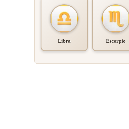
Libra
Escorpio