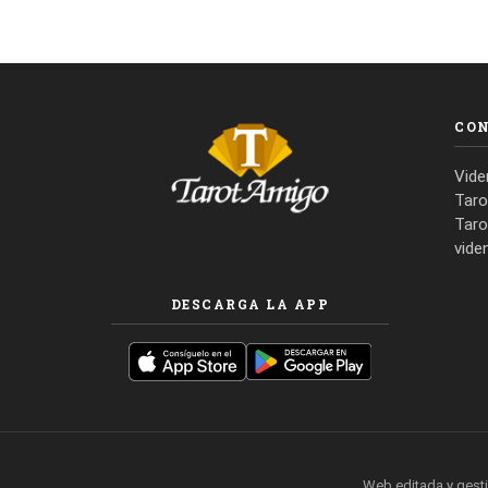
CO
Vide
Taro
Taro
vide
DESCARGA LA APP
Web editada y gest