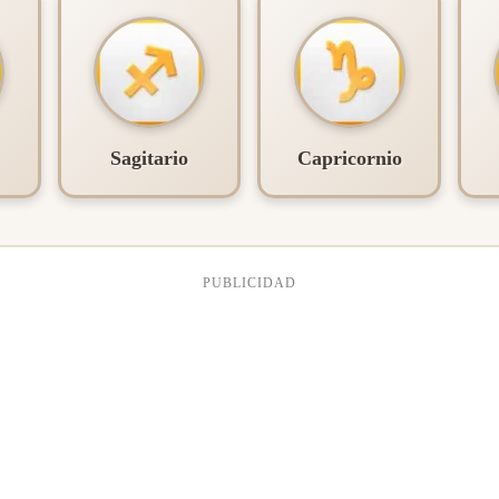
Sagitario
Capricornio