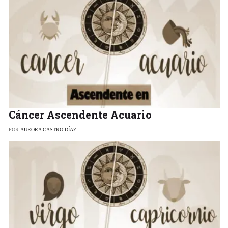
Cáncer Ascendente Acuario
POR
AURORA CASTRO DÍAZ