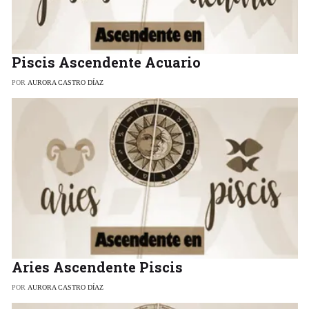
Piscis Ascendente Acuario
POR
AURORA CASTRO DÍAZ
Aries Ascendente Piscis
POR
AURORA CASTRO DÍAZ