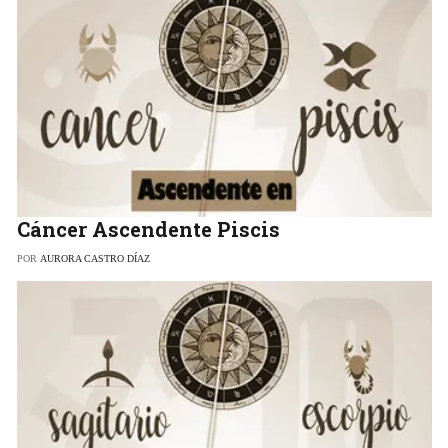
Cáncer Ascendente Piscis
POR
AURORA CASTRO DÍAZ