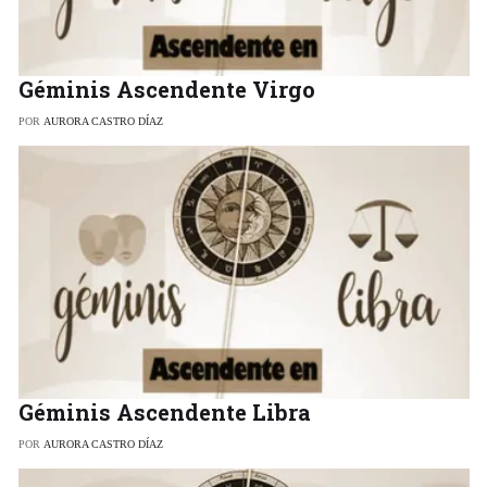
Géminis Ascendente Virgo
POR
AURORA CASTRO DÍAZ
Géminis Ascendente Libra
POR
AURORA CASTRO DÍAZ