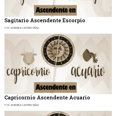
Sagitario Ascendente Escorpio
POR
AURORA CASTRO DÍAZ
Capricornio Ascendente Acuario
POR
AURORA CASTRO DÍAZ