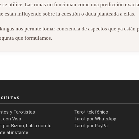
 se utilice. Las runas no funcionan como una predicción exact
e están influyendo sobre la cuestión o duda planteada a ellas.
vikingas nos permite tomar conciencia de aspectos que ya están 
regunta que formulamos.
NSULTAS
ntes y Tarotistas
Tarot telefónico
t con Visa
Tarot por WhatsApp
t por Bizum, habla con tu
Tarot por PayPal
nte al instante