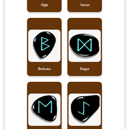
Algiz
Ansuz
Berkana
Dagaz