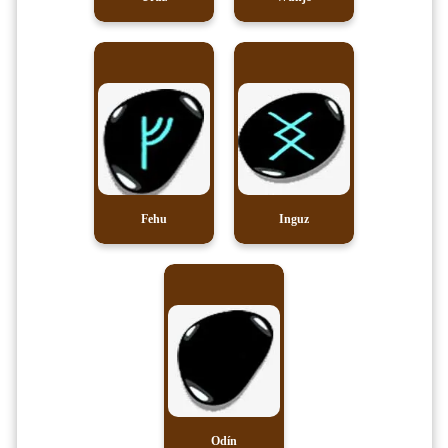
Fehu
Inguz
Odín