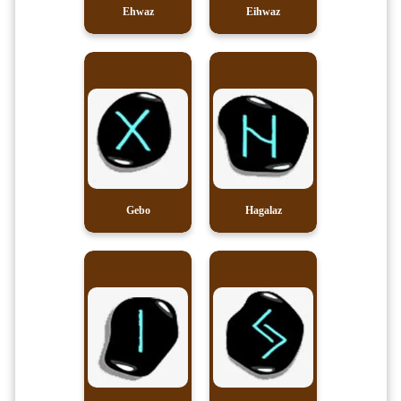
Ehwaz
Eihwaz
Gebo
Hagalaz