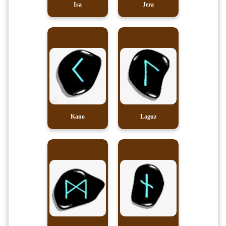
Isa
Jera
Kano
Laguz