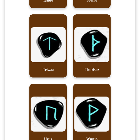
Raido
Sowilo
Teiwaz
Thurisaz
Uruz
Wunjo