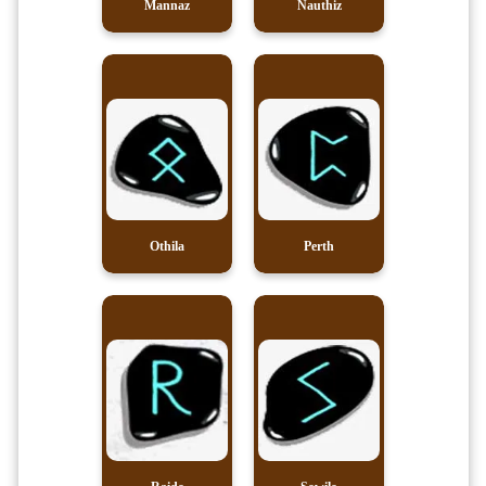
Mannaz
Nauthiz
Othila
Perth