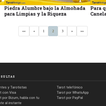
Piedra Alumbre bajo la Almohada
Para q
para Limpias y la Riqueza
Canel
««
«
1
2
3
»
»»
NSULTAS
ntes y Tarotistas
Tarot telefónico
t con Visa
Tarot por WhatsApp
t por Bizum, habla con tu
Tarot por PayPal
nte al instante