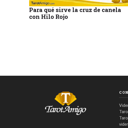
Para qué sirve la cruz de canela
con Hilo Rojo
CO
Vide
Taro
Taro
vide