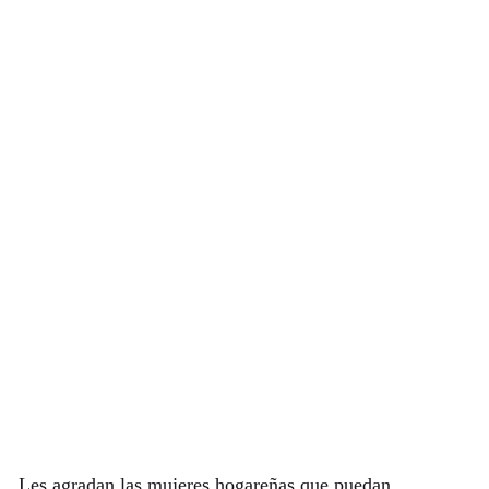
Les agradan las mujeres hogareñas que puedan