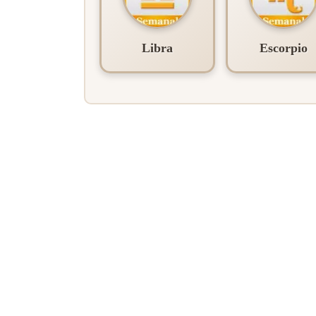
Libra
Escorpio