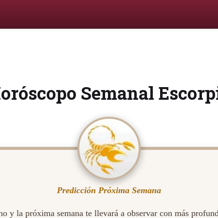
oróscopo Semanal Escorp
Predicción Próxima Semana
rno y la próxima semana te llevará a observar con más profund