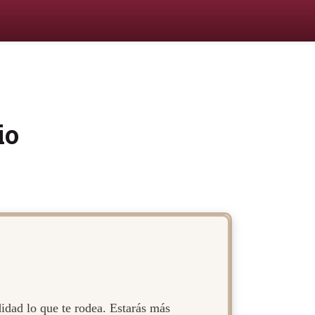
io
idad lo que te rodea. Estarás más