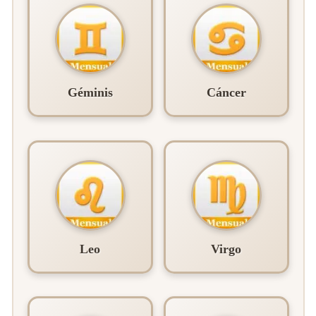
Géminis
Cáncer
Leo
Virgo