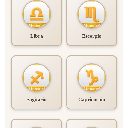
Libra
Escorpio
Sagitario
Capricornio